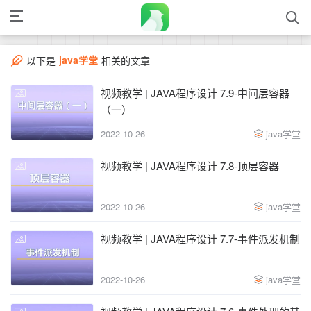
java学堂
以下是
相关的文章
视频教学 | JAVA程序设计 7.9-中间层容器
（一）
2022-10-26
java学堂
视频教学 | JAVA程序设计 7.8-顶层容器
2022-10-26
java学堂
视频教学 | JAVA程序设计 7.7-事件派发机制
2022-10-26
java学堂