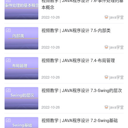
视频教学 | JAVA程序设计 7.6-事件处理的基
本概念
2022-10-26
java学堂
视频教学 | JAVA程序设计 7.5-内部类
2022-10-26
java学堂
视频教学 | JAVA程序设计 7.4-布局管理
2022-10-26
java学堂
视频教学 | JAVA程序设计 7.3-Swing的层次
2022-10-26
java学堂
视频教学 | JAVA程序设计 7.2-Swing基础