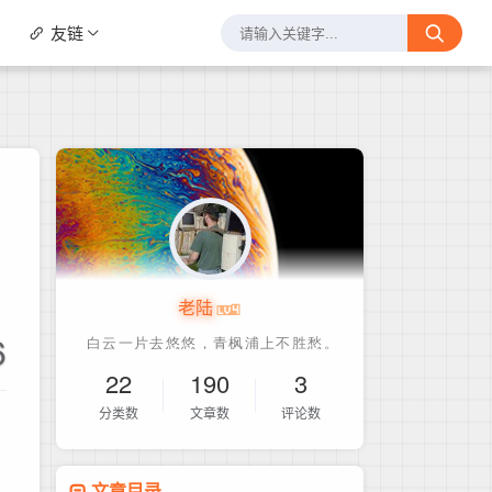
友链
老陆
6
22
190
3
分类数
文章数
评论数
文章目录