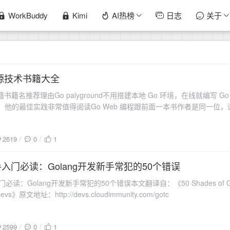
WorkBuddy
Kimi
AI热榜
日志
关于
 开源技术书籍大全
书籍书籍名推荐理由Go palyground不用搭建本地 Go 环境，在线就编写 
作者，他的最佳实践非常值得阅读Go Web 编程跟前面一本书作者是同一位
2619
0
1
新手入门必读：Golang开发新手常犯的50个错误
必读：Golang开发新手常犯的50个错误本文翻译自：《50 Shades of Go: Traps
Devs》原文地址：http://devs.cloudimmunity.com/gotc
2599
0
1