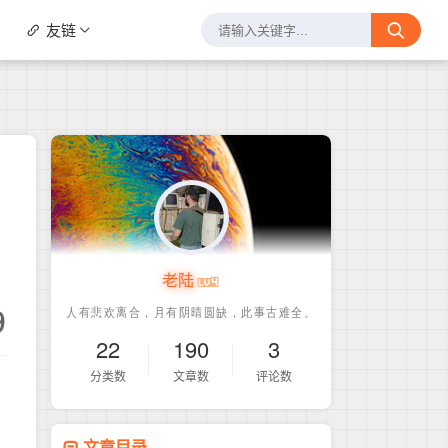
友链
老陆
9
22
190
3
分类数
文章数
评论数
文章目录