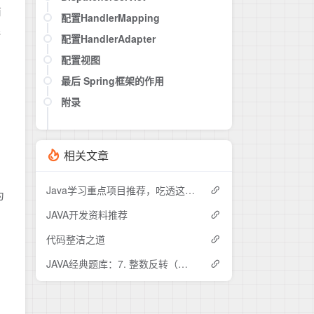
商
（3）. 只读(read-only)
配置HandlerMapping
连
（4）. 事务超时(timeout)
配置HandlerAdapter
（5）. 回滚规则(rollback-for, no-
配置视图
rollback-for)
最后 Spring框架的作用
附录
的
相关文章
Java学习重点项目推荐，吃透这15个开源项目中的其中五个，offer拿到手软
为
JAVA开发资料推荐
代码整洁之道
JAVA经典题库：7. 整数反转（难度：中等）