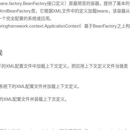
work.beans.factory.BeanFactory接口定义）是最简答的容器，提供了基本的
是XmlBeanFactory类，它根据XML文件中的定义加载beans，该容器从
一个完全配置的系统或应用。
ingframework.context.ApplicationContext）基于BeanFactory之上构
现
text：从类路径下的XML配置文件中加载上下文定义，把应用上下文定义文件当做类
ext：读取文件系统下的XML配置文件并加载上下文定义。
Web应用下的XML配置文件并装载上下文定义。