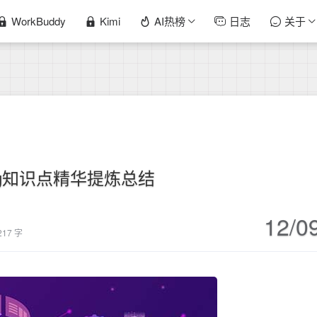
WorkBuddy
Kimi
AI热榜
日志
关于
ing知识点精华提炼总结
12/0
217 字