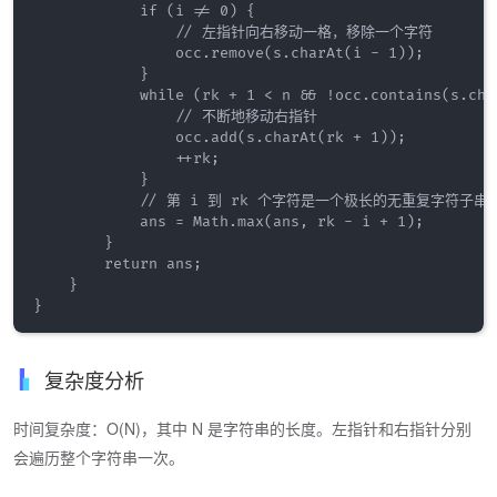
            if (i != 0) {

                // 左指针向右移动一格，移除一个字符

                occ.remove(s.charAt(i - 1));

            }

            while (rk + 1 < n && !occ.contains(s.char
                // 不断地移动右指针

                occ.add(s.charAt(rk + 1));

                ++rk;

            }

            // 第 i 到 rk 个字符是一个极长的无重复字符子串

            ans = Math.max(ans, rk - i + 1);

        }

        return ans;

    }

复杂度分析
时间复杂度：O(N)，其中 N 是字符串的长度。左指针和右指针分别
会遍历整个字符串一次。