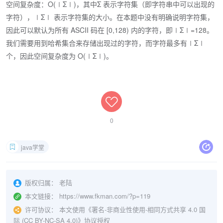
空间复杂度：O(∣Σ∣)，其中Σ 表示字符集（即字符串中可以出现的
字符），∣Σ∣ 表示字符集的大小。在本题中没有明确说明字符集，
因此可以默认为所有 ASCII 码在 [0,128) 内的字符，即∣Σ∣=128。
我们需要用到哈希集合来存储出现过的字符，而字符最多有∣Σ∣
个，因此空间复杂度为 O(∣Σ∣)。
0
java学堂
版权归属：
老陆
本文链接：
https://www.fkman.com/?p=119
许可协议：
本文使用《署名-非商业性使用-相同方式共享 4.0 国
际 (CC BY-NC-SA 4.0)》协议授权