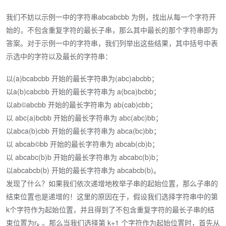
我们不妨以示例一中的字符串abcabcbb 为例，找出从每一个字符开
始的，不包含重复字符的最长子串，那么其中最长的那个字符串即为
答案。对于示例一中的字符串，我们列举出这些结果，其中括号中表
示选中的字符以及最长的字符串：
以(a)bcabcbb 开始的最长字符串为(abc)abcbb；
以a(b)cabcbb 开始的最长字符串为 a(bca)bcbb；
以ab©abcbb 开始的最长字符串为 ab(cab)cbb；
以 abc(a)bcbb 开始的最长字符串为 abc(abc)bb；
以abca(b)cbb 开始的最长字符串为 abca(bc)bb；
以 abcab©bb 开始的最长字符串为 abcab(cb)b；
以 abcabc(b)b 开始的最长字符串为 abcabc(b)b；
以abcabcb(b) 开始的最长字符串为 abcabcb(b)。
发现了什么？如果我们依次递增地枚举子串的起始位置，那么子串的
结束位置也是递增的！这里的原因在于，假设我们选择字符串中的第
k个字符作为起始位置，并且得到了不包含重复字符的最长子串的结
束位置为r
。那么当我们选择第 k+1 个字符作为起始位置时，首先从
k