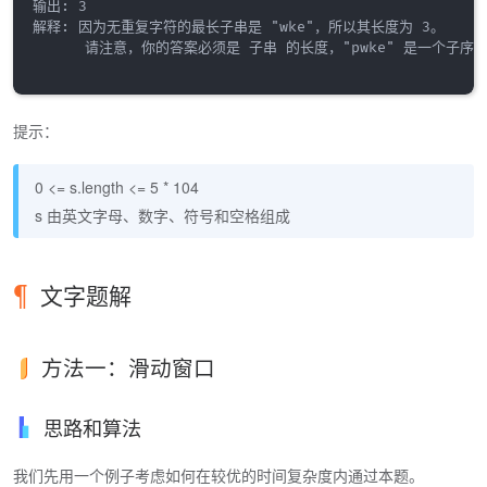
输出: 3

解释: 因为无重复字符的最长子串是 "wke"，所以其长度为 3。

      请注意，你的答案必须是 子串 的长度，"pwke" 是一个子序
提示：
0 <= s.length <= 5 * 104
s 由英文字母、数字、符号和空格组成
文字题解
方法一：滑动窗口
思路和算法
我们先用一个例子考虑如何在较优的时间复杂度内通过本题。