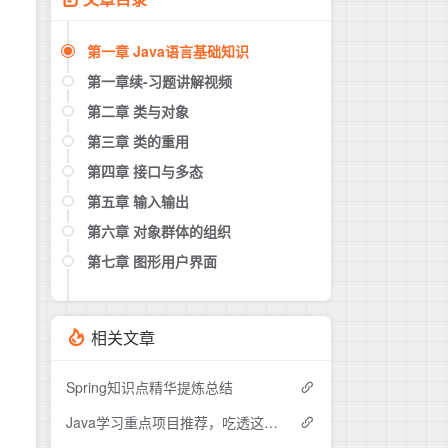
第一章 Java语言基础知识
第一章续-习题讲解视频
第二章 类与对象
第三章 类的重用
第四章 接口与多态
3.0-导学
3.1.1-3.1.2-类继承的概念和语法
第五章 输入输出
4.0-导学
3.1.3-隐藏和覆盖
4.1-接口
第六章 对象群体的组织
5.0-导学
3.2-Object 类
4.2.1-4.2.2-类型转换
5.1.1-5.1.2-异常处理的概念
第七章 图形用户界面
6.0-导学
3.3-终结类与终结方法
4.2.3-方法的查找
5.1.3-5.1.5-异常的处理
6.1-Java集合框架介绍
7.0-导学
3.4-抽象类
4.3-多态的概念
5.2-输入输出流的概念
6.2-主要接口及常用的实现类
7.1-绘图
相关文章
3.5-泛型
4.4-多态的应用举例
5.3.1-写文本文件
6.3-常用算法
7.2-Swing基础
3.6-类的组合
4.5-构造方法与多态性
5.3.2-读文本文件
6.4-数组实用方法
7.3-Swing的层次
Spring知识点精华提炼总结
3.7-小结
4.6-本章小结
5.3.3-写二进制文件
6.5-基于动态数组的类型(Vector,
7.4-布局管理
Java学习重点项目推荐，吃透这15个开源项目中的其中五个，offer拿到手软
ArrayList)
5.3.4-读二进制文件
7.5-内部类