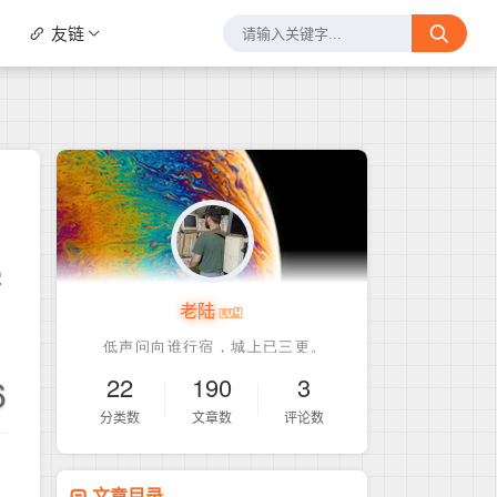
友链
学
老陆
6
22
190
3
分类数
文章数
评论数
文章目录