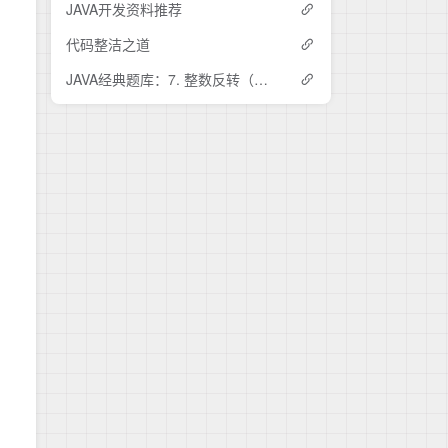
6.6-遍历Collection
JAVA开发资料推荐
5.3.5-File类
7.6-事件处理的基本概念
6.7-Map接口及其实现
代码整洁之道
5.3.6-处理压缩文件
7.7-事件派发机制
6.8-第6章小结
5.3.7-对象序列化
7.8-顶层容器
JAVA经典题库：7. 整数反转（难度：中等）
5.3.8-随机文件读写
7.9-中间层容器（一）
5.4-本章小结
7.10-中间层容器（二）
7.11-原子组件（一）
7.12-原子组件（二）
7.13-原子组件（三）
7.14-其它Swing特性
7.15-第7章小结